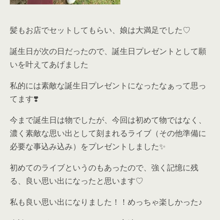
髪もお店でセットしてもらい、娘は大満足でした♡
誕生日が次の日だったので、誕生日プレゼントとして願
いを叶えてあげました
私的には素敵な誕生日プレゼントになったなぁって思っ
てます❣️
今まで誕生日は物でしたが、今回は初めて物ではなく、
濃く素敵な思い出として刻まれるライブ（その他準備に
必要な事込み込み）をプレゼントしました✨
初めてのライブというのもあったので、強く記憶に残
る、良い思い出になったと思います♡
私も良い思い出になりました！！めっちゃ楽しかった♪