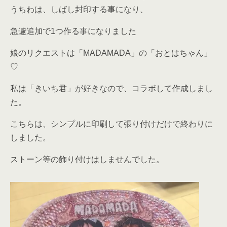
うちわは、しばし封印する事になり、
急遽追加で1つ作る事になりました
娘のリクエストは「MADAMADA」の「おとはちゃん」
♡
私は「きいち君」が好きなので、コラボして作成しまし
た。
こちらは、シンプルに印刷して張り付けだけで終わりに
しました。
ストーン等の飾り付けはしませんでした。