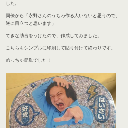
した。
同僚から「永野さんのうちわ作る人いないと思うので、
逆に目立つと思います」
てきな助言をうけたので、作成してみました。
こちらもシンプルに印刷して貼り付けて終わりです。
めっちゃ簡単でした！