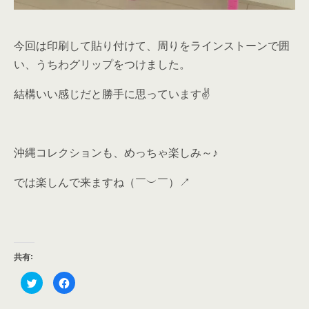
結構いい感じだと勝手に思っています✌️
沖縄コレクションも、めっちゃ楽しみ～♪
では楽しんで来ますね（￣︶￣）↗
共有:
ク
F
リ
a
ッ
c
ク
e
し
b
て
o
T
o
w
k
i
で
t
共
以前の投稿
次の投稿
t
有
e
す
ワンコインで食べられるア
手芸部活動報告 ～レッスンバ
r
る
で
に