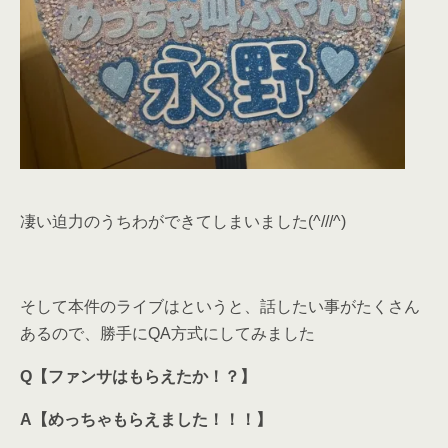
凄い迫力のうちわができてしまいました(^///^)
そして本件のライブはというと、話したい事がたくさん
あるので、勝手にQA方式にしてみました
Q【ファンサはもらえたか！？】
A【めっちゃもらえました！！！】