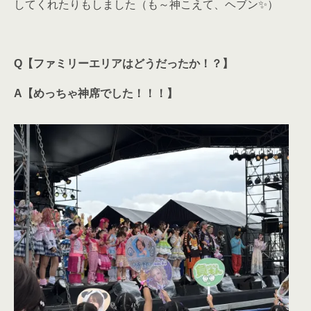
してくれたりもしました（も～神こえて、ヘブン✨）
Q【ファミリーエリアはどうだったか！？】
A【めっちゃ神席でした！！！】