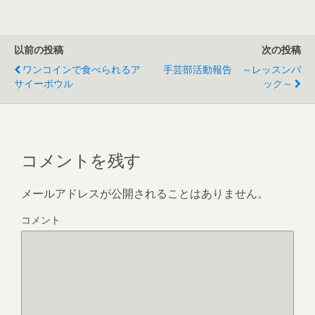
サイーボウル
ック～
共
は
有
ク
(
リ
新
ッ
し
ク
い
し
ウ
て
ィ
く
コメントを残す
ン
だ
ド
さ
ウ
い
で
(
開
新
メールアドレスが公開されることはありません。
き
し
ま
い
す
ウ
コメント
)
ィ
ン
ド
ウ
で
開
き
ま
す
)
名前