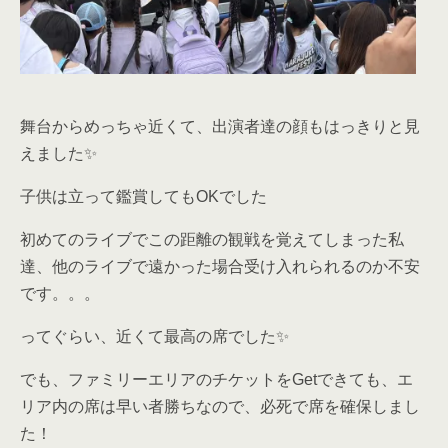
舞台からめっちゃ近くて、出演者達の顔もはっきりと見
えました✨
子供は立って鑑賞してもOKでした
初めてのライブでこの距離の観戦を覚えてしまった私
達、他のライブで遠かった場合受け入れられるのか不安
です。。。
ってぐらい、近くて最高の席でした✨
でも、ファミリーエリアのチケットをGetできても、エ
リア内の席は早い者勝ちなので、必死で席を確保しまし
た！