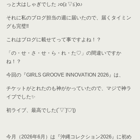
これはブログに載せてって事ですよね！？
「の・せ・さ・せ・ら・れ・た♡」の間違いですか
ね！？
今回の『GIRLS GROOVE INNOVATION 2026』は、
チケットがとれたのも神がかっていたので、マジで神ラ
イブでした✨
初ライブ、最高でした(´▽`ʃ♡ƪ)
今月（2026年6月）は『沖縄コレクション2026』に初め
て行ってきます!!
沖縄コレクション2026
また、うちわ作りましたq(≧▽≦q)