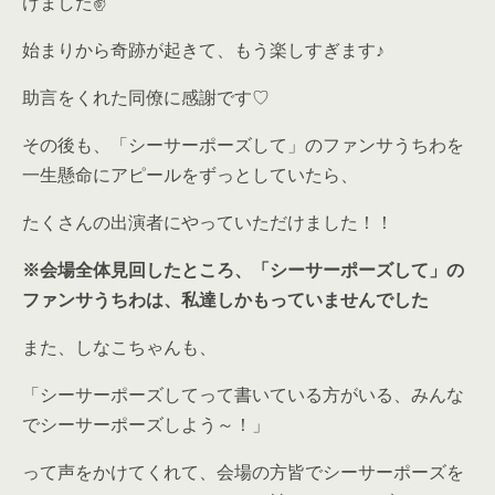
けました✌️
始まりから奇跡が起きて、もう楽しすぎます♪
助言をくれた同僚に感謝です♡
その後も、「シーサーポーズして」のファンサうちわを
一生懸命にアピールをずっとしていたら、
たくさんの出演者にやっていただけました！！
※会場全体見回したところ、「シーサーポーズして」の
ファンサうちわは、私達しかもっていませんでした
また、しなこちゃんも、
「シーサーポーズしてって書いている方がいる、みんな
でシーサーポーズしよう～！」
って声をかけてくれて、会場の方皆でシーサーポーズを