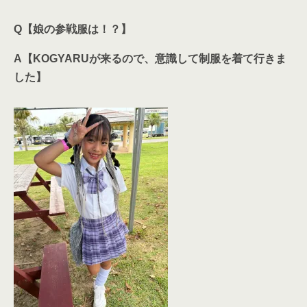
Q【娘の参戦服は！？】
A【KOGYARUが来るので、意識して制服を着て行きま
した】