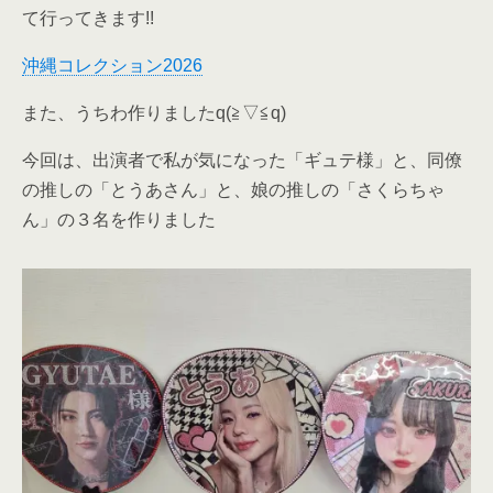
今回は、出演者で私が気になった「ギュテ様」と、同僚
の推しの「とうあさん」と、娘の推しの「さくらちゃ
ん」の３名を作りました