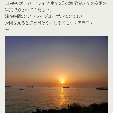
自粛中に行ったドライブ(車で5分の海岸沿い)での夕陽の
写真で癒されてください。
滞在時間5分とドライブはわずか15分でした。
夕陽を見ると涙が出そうになる間もなくアラフォ
ー。。。