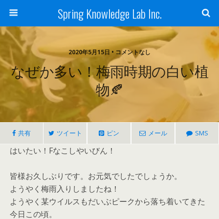
Spring Knowledge Lab Inc.
2020年5月15日 • コメントなし
なぜか多い！梅雨時期の白い植
物🍂
共有
ツイート
ピン
メール
SMS
はいたい！Fなこしやいびん！
皆様お久しぶりです。お元気でしたでしょうか。
ようやく梅雨入りしましたね！
ようやく某ウイルスもだいぶピークから落ち着いてきた
今日この頃。