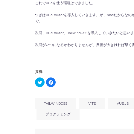
これでVueを使う環境はできました。
つぎはVueRouterを導入していきます。が、macだか
で、
次回、VueRouter、TailwindCSSを導入していきたいと思い
次回がいつになるかわかりませんが、反響が大きければ早く
共有:
ク
Facebook
リ
で
ッ
共
ク
有
し
す
て
る
Twitter
に
TAILWINDCSS
VITE
VUE.JS
で
は
共
ク
有
リ
プログラミング
(新
ッ
し
ク
い
し
ウ
て
ィ
く