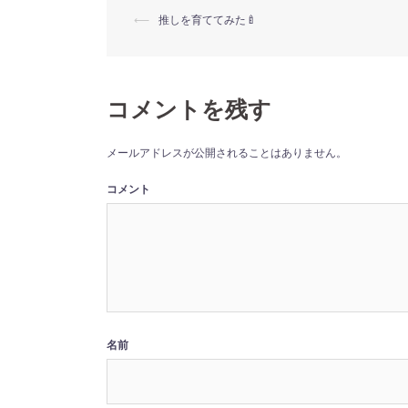
ン
だ
ド
さ
投
⟵
推しを育ててみた🍼
ウ
い
で
(新
開
し
き
稿
い
ま
ウ
す)
ィ
ン
ナ
ド
コメントを残す
ウ
で
開
ビ
き
メールアドレスが公開されることはありません。
ま
す)
ゲ
コメント
ー
シ
ョ
名前
ン