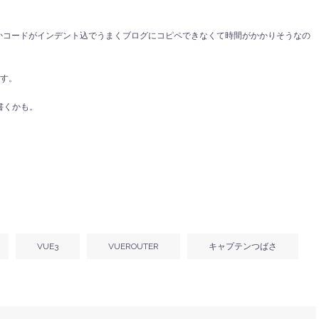
らなのかコードがインデント込でうまくブログにコピペできなくて時間がかかりそうなの
ます。
書くかも。
VUE3
VUEROUTER
キャプテンつばさ