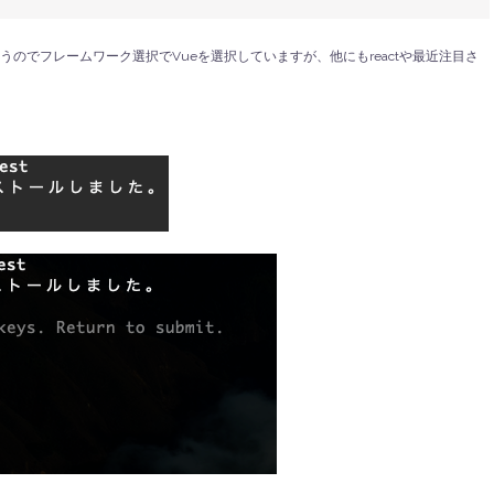
を使うのでフレームワーク選択でVueを選択していますが、他にもreactや最近注目さ