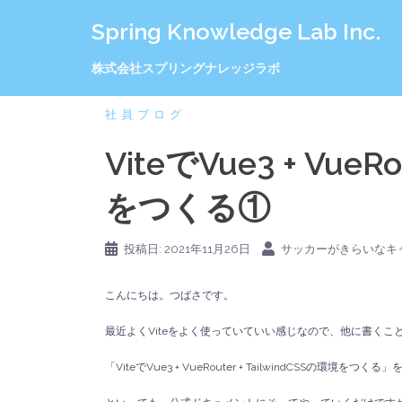
コ
Spring Knowledge Lab Inc.
ン
テ
ン
株式会社スプリングナレッジラボ
ツ
へ
社員ブログ
ス
キ
ViteでVue3 + VueR
ッ
プ
をつくる①
投稿日:
2021年11月26日
サッカーがきらいなキ
こんにちは。つばさです。
最近よくViteをよく使っていていい感じなので、他に書く
「ViteでVue3 + VueRouter + TailwindCSSの環境