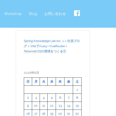
Workshop
Blog
お問い合わせ
Spring Knowledge Lab Inc.
>
>
社員ブロ
グ
>
ViteでVue3 + VueRouter +
TailwindCSSの環境をつくる①
2026年8月
日
月
火
水
木
金
土
1
2
3
4
5
6
7
8
9
10
11
12
13
14
15
16
17
18
19
20
21
22