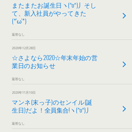
またまたお誕生日ヽ(^o^)丿そし
て、新入社員がやってきた
(*’ω’*)
返答なし
2020年12月28日
☆さよなら2020☆年末年始の営
業日のお知らせ
返答なし
2020年11月10日
マンネ(末っ子)のセンイル(誕
生日)だよ！全員集合!ヽ(^o^)丿
返答なし