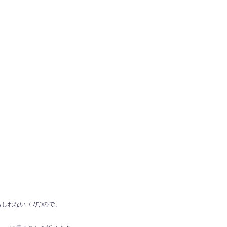
れない…( ﾉД`)ので、