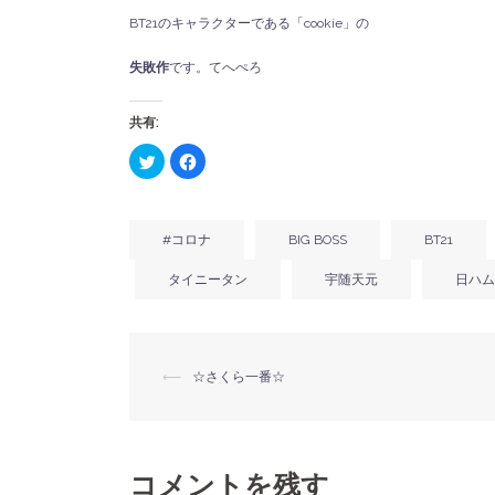
BT21のキャラクターである「cookie」の
失敗作
です。てへぺろ
共有:
ク
Facebook
リ
で
ッ
共
ク
有
し
す
て
る
Twitter
に
#コロナ
BIG BOSS
BT21
で
は
共
ク
有
リ
タイニータン
宇随天元
日ハム
(新
ッ
し
ク
い
し
ウ
て
ィ
く
ン
だ
ド
さ
投
⟵
☆さくら一番☆
ウ
い
で
(新
開
し
き
稿
い
ま
ウ
す)
ィ
ン
ナ
ド
コメントを残す
ウ