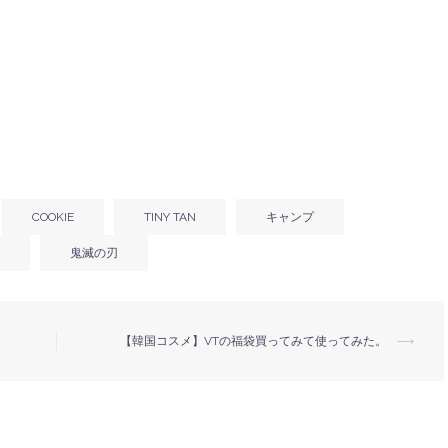
COOKIE
TINY TAN
キャンプ
鬼滅の刃
【韓国コスメ】VTの福袋買ってみて使ってみた。
⟶