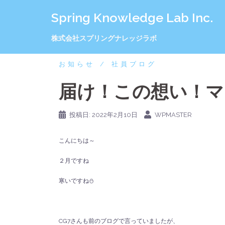
コ
Spring Knowledge Lab Inc.
ン
テ
ン
株式会社スプリングナレッジラボ
ツ
へ
お知らせ
社員ブログ
ス
キ
届け！この想い！マ
ッ
プ
投稿日:
2022年2月10日
WPMASTER
こんにちは～
２月ですね
寒いですね⛄
CG7さんも前のブログで言っていましたが、