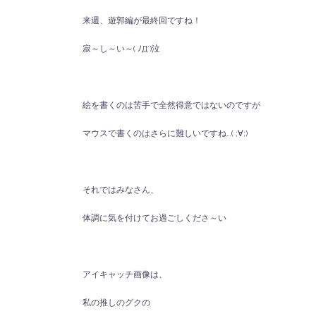
来週、遊郭編が最終回ですね！
寂～し～い～( ﾉД`)泣
絵を書くのは苦手で全然得意ではないのですが
マウスで書くのはさらに難しいですね…( ;∀;)
それではみなさん、
体調に気を付けてお過ごしくださ～い
アイキャッチ画像は、
私の推しのグクの