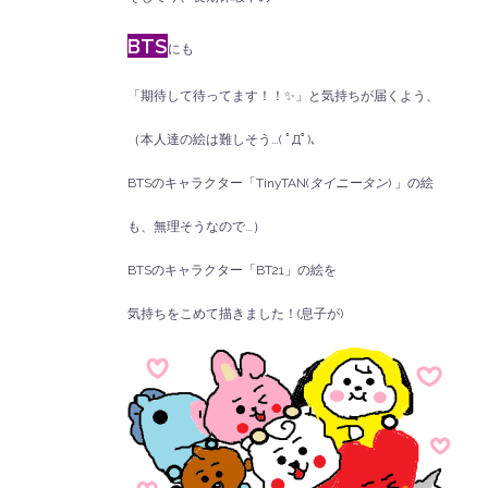
BTS
にも
「期待して待ってます！！✨」と気持ちが届くよう、
（本人達の絵は難しそう…( ﾟДﾟ)、
BTSのキャラクター「TinyTAN(
タイニータン
) 」の絵
も、無理そうなので…）
BTSのキャラクター「BT21」の絵を
気持ちをこめて描きました！(息子が)