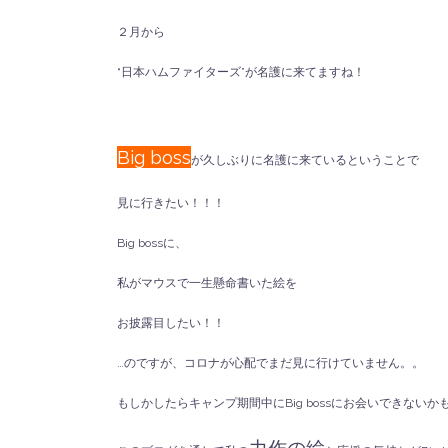
２月から
“日本ハムファイターズ”が名護に来てますね！
Big boss
が久しぶりに名護に来ているということで
見に行きたい！！！
Big bossに、
私がマウスで一生懸命書いた絵を
お披露目したい！！
…のですが、コロナが心配でまだ見に行けていません。。
もしかしたらキャンプ期間中にBig bossにお会いできないかもし