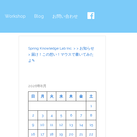
Workshop
Blog
お問い合わせ
Spring Knowledge Lab Inc.
>
>
お知らせ
>
届け！この想い！マウスで書いてみた
よ✎
2026年8月
日
月
火
水
木
金
土
1
2
3
4
5
6
7
8
9
10
11
12
13
14
15
16
17
18
19
20
21
22