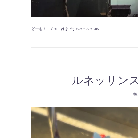
どーも！ チョコ好きです⛄⛄⛄⛄⛄&#x […]
ルネッサンス
投