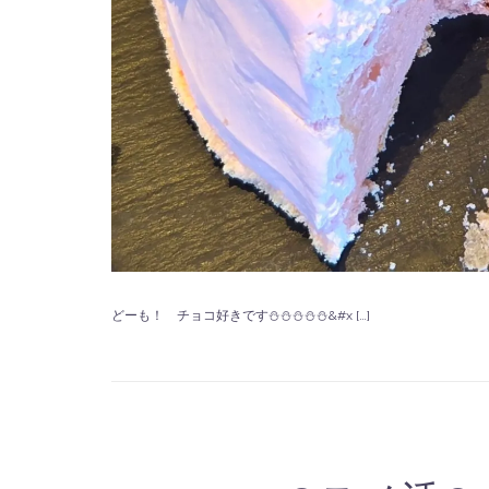
どーも！ チョコ好きです⛄⛄⛄⛄⛄&#x […]