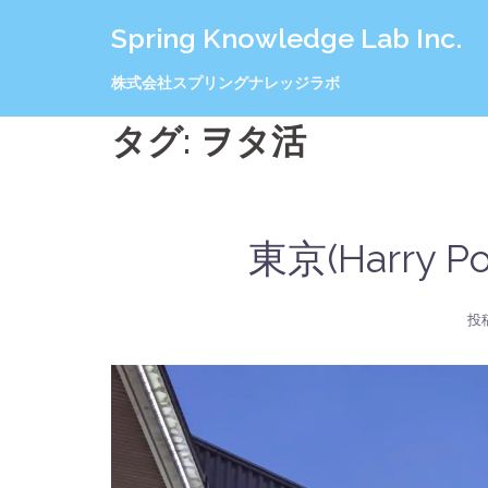
コ
Spring Knowledge Lab Inc.
ン
テ
ン
株式会社スプリングナレッジラボ
ツ
へ
タグ:
ヲタ活
ス
キ
ッ
プ
東京(Harry 
投